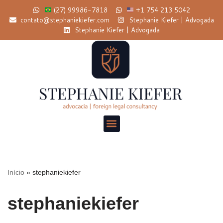
(27) 99986-7818
+1 754 213 5042
contato@stephaniekiefer.com
Stephanie Kiefer | Advogada
Pular
Stephanie Kiefer | Advogada
para
o
conteúdo
Início
»
stephaniekiefer
stephaniekiefer